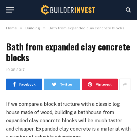
»
»
Home
Building
Bath from expanded clay concrete blocks
Bath from expanded clay concrete
blocks
10.05.2017
Facebook
Twitter
Pinterest
If we compare a block structure with a classic log
house made of wood, building a bathhouse from
expanded clay concrete blocks will be much faster
and cheaper.
Expanded clay concrete is a material with