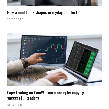
How a cool home shapes everyday comfort
26.08.2025
Copy trading on CoinW – earn easily by copying
successful traders
13.07.2025