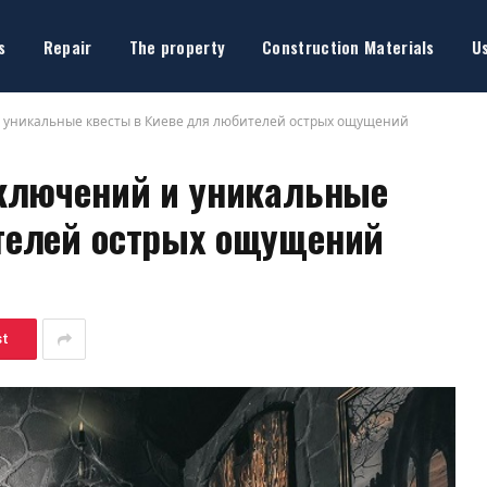
s
Repair
The property
Construction Materials
U
 уникальные квесты в Киеве для любителей острых ощущений
иключений и уникальные
телей острых ощущений
st