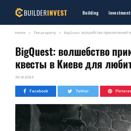
Building
Investment
»
»
Home
The property
BigQuest: волшебство приключений и
BigQuest: волшебство пр
квесты в Киеве для люби
30.12.2023
Facebook
Twitter
Pintere