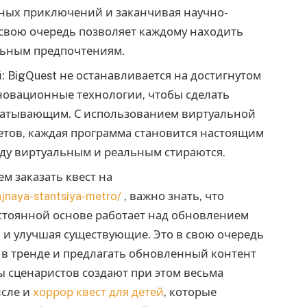
йных приключений и заканчивая научно-
 свою очередь позволяет каждому находить
альным предпочтениям.
BigQuest не останавливается на достигнутом
новационные технологии, чтобы сделать
хватывающим. С использованием виртуальной
етов, каждая программа становится настоящим
ду виртуальным и реальным стираются.
ем заказать квест на
ajnaya-stantsiya-metro/
, важно знать, что
стоянной основе работает над обновлением
ы и улучшая существующие. Это в свою очередь
 в тренде и предлагать обновленный контент
ы сценаристов создают при этом весьма
исле и
хоррор квест для детей
, которые