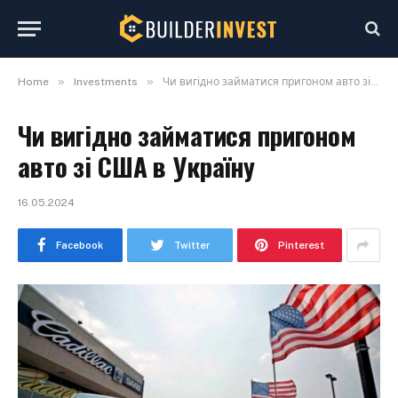
»
»
Home
Investments
Чи вигідно займатися пригоном авто зі США в Україну
Чи вигідно займатися пригоном
авто зі США в Україну
16.05.2024
Facebook
Twitter
Pinterest