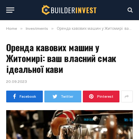
»
»
Home
Investments
Оренда кавових машин у Житомирі: ваш власний смак iдеальної кави
Оренда кавових машин у
Житомирі: ваш власний смак
iдеальної кави
20.09.2023
Facebook
Twitter
Pinterest