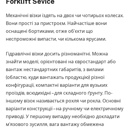
Forklift Sevice
Механічні візки їздять на двох чи чотирьох колесах.
Вони прості за пристроєм. Найчастіше вони
оснащені бортиками, отже об’єкти що
неспроможні випасти, чи кількома ярусами.
Гідравлічні візки досить різноманітні. Можна
знайти моделі, орієнтовані на євростандарт або
вантаж нестандартних габаритів, з вилами
(областю, куди вантажать продукцію) різної
конфігурації, компактні варіанти для вузьких
проїздів, всюдихідні – для складного ґрунту. По-
іншому візок називається рохля чи рокла. Основні
варіанти конструкції – на ручному чи електричному
приводі. У першому випадку необхідно докладати
м’язового зусилля, вага вантажу обмежена