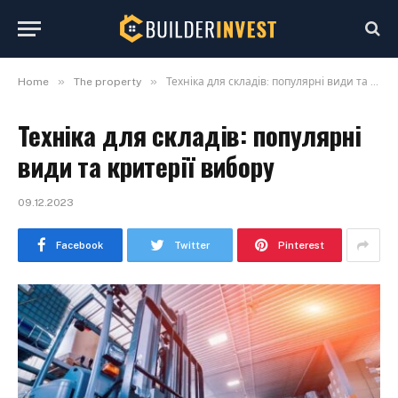
»
»
Home
The property
Техніка для складів: популярні види та критерії вибору
Техніка для складів: популярні
види та критерії вибору
09.12.2023
Facebook
Twitter
Pinterest